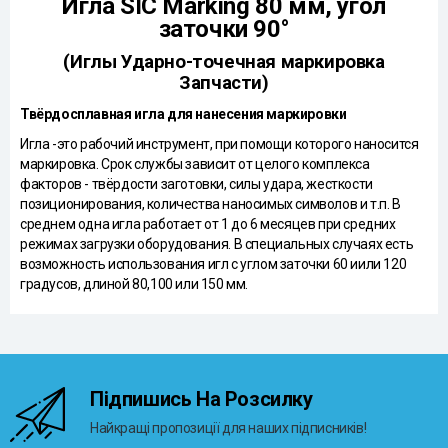
Игла SIC Marking 80 мм, угол
заточки 90°
(Иглы Ударно-точечная маркировка
Запчасти)
Твёрдосплавная игла для нанесения маркировки
Игла -это рабочий инструмент, при помощи которого наносится
маркировка. Срок службы зависит от целого комплекса
факторов - твёрдости заготовки, силы удара, жесткости
позиционирования, количества наносимых символов и т.п. В
среднем одна игла работает от 1 до 6 месяцев при средних
режимах загрузки оборудования. В специальных случаях есть
возможность использования игл с углом заточки 60 иили 120
градусов, длиной 80,100 или 150 мм.
Підпишись На Розсилку
Найкращі пропозиції для наших підписників!