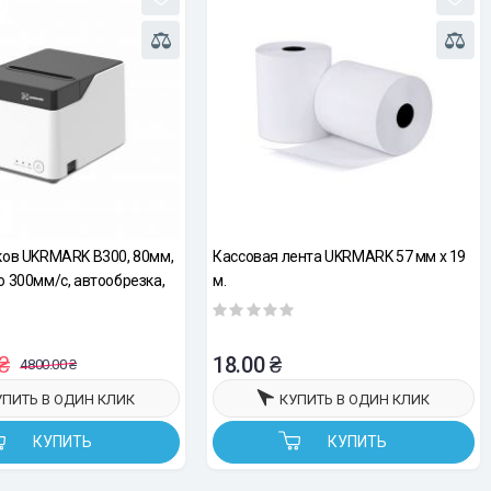
ков UKRMARK B300, 80мм,
Кассовая лента UKRMARK 57 мм х 19
о 300мм/с, автообрезка,
м.
C/POS
₴
18.00 ₴
4800.00 ₴
УПИТЬ В ОДИН КЛИК
КУПИТЬ В ОДИН КЛИК
КУПИТЬ
КУПИТЬ