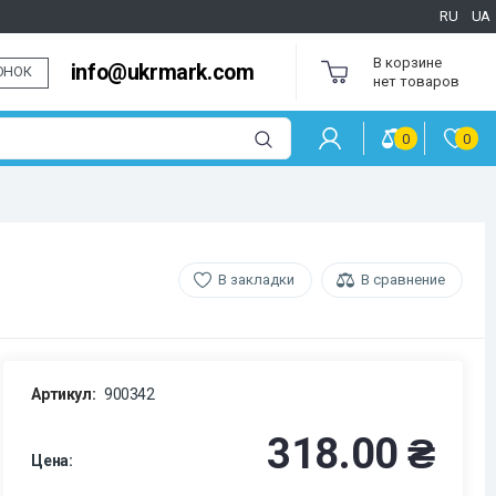
RU
UA
В корзине
info@ukrmark.com
ОНОК
нет товаров
0
0
В закладки
В сравнение
Артикул:
900342
318.00 ₴
Цена: