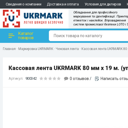
Сведения о компании
Доставка и оплата
Условия для дилеров
Обладнання для професійного
маркування та ідентифікації. Принте
етикеток і наклейок. Впровадження
систем промислової безпеки LOTO і 
Каталог
товаров
Главная
Маркировка UKRMARK
Чековая лента
Кассовая лента UKRMARK 80 мм
Кассовая лента UKRMARK 80 мм х 19 м. (уп
Артикул:
900342
0 отзывов
/
Написать отз