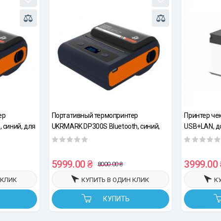
ер
Портативный термопринтер
Принтер че
 синий, для
UKRMARK DP300S Bluetooth, синий,
USB+LAN, д
рулоны 28-
для печати этикеток и чеков 28-90 мм
203dpi, ES
5999.00 ₴
3999.00 
8000.00 ₴
 КЛИК
КУПИТЬ В ОДИН КЛИК
К
КУПИТЬ