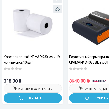
Кассовая лента UKRMARK 80 мм х 19
Портативный термопринт
м. (упаковка 10 шт.)
UKRMARK D40BL Bluetooth,
печати этикеток и чеков, 
122 мм
318.00 ₴
8640.00 ₴
10000.00 ₴
КУПИТЬ В ОДИН КЛИК
КУПИТЬ В ОДИН
КУПИТЬ
КУПИТЬ