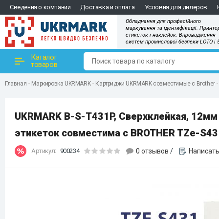
Сведения о компании
Доставка и оплата
Условия для дилеров
Обладнання для професійного
маркування та ідентифікації. Принте
етикеток і наклейок. Впровадження
систем промислової безпеки LOTO і 
Каталог
товаров
Главная
Маркировка UKRMARK
Картриджи UKRMARK совместимые с Brother
UKRMARK B-S-T431P, Сверхклейкая, 12мм 
этикеток совместима с BROTHER TZe-S43
Артикул:
900234
0 отзывов
/
Написать