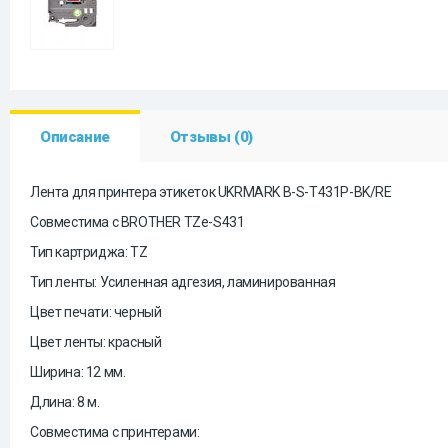
Описание
Отзывы (0)
Лента для принтера этикеток UKRMARK B-S-T431P-BK/RE
Совместима с BROTHER TZe-S431
Тип картриджа: TZ
Тип ленты: Усиленная адгезия, ламинированная
Цвет печати: черный
Цвет ленты: красный
Ширина: 12 мм.
Длина: 8 м.
Совместима с принтерами: