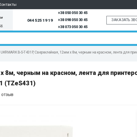
Контакты
+38 050 050 30 45
ри
ЗАКАЗАТЬ ЗВ
044 525 19 19
+38 098 050 30 45
5S.
+38 073 050 30 45
UKRMARK B-S-T431P, Сверхклейкая, 12мм х 8м, черным на красном, лента для пр
х 8м, черным на красном, лента для принтер
1 (TZeS431)
 отзыв