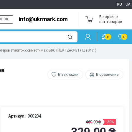
RU
UA
В корзине
info@ukrmark.com
ОНОК
нет товаров
0
0
интеров этикеток совместима с BROTHER TZe-S431 (TZeS431)
ов
В закладки
В сравнение
Артикул:
900234
469.00 ₴
-30%