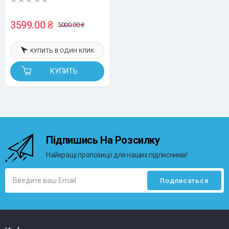
UKRMARK E2800, Bluetooth,
совместимый с картриджами
3599.00 ₴
5000.00 ₴
Dymo типа D1 шириной 6-12MM
КУПИТЬ В ОДИН КЛИК
КУПИТЬ
Підпишись На Розсилку
Найкращі пропозиції для наших підписників!