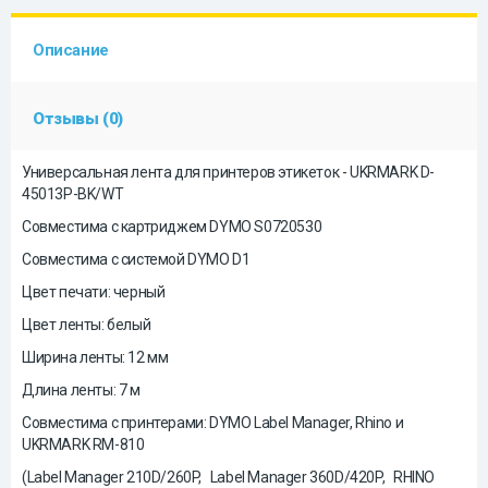
Описание
Отзывы (0)
Универсальная лента для принтеров этикеток - UKRMARK D-
45013P-BK/WT
Совместима с картриджем DYMO S0720530
Совместима с системой DYMO D1
Цвет печати: черный
Цвет ленты: белый
Ширина ленты: 12 мм
Длина ленты: 7 м
Совместима с принтерами: DYMO Label Manager, Rhino и
UKRMARK RM-810
(Label Manager 210D/260P, Label Manager 360D/420P, RHINO