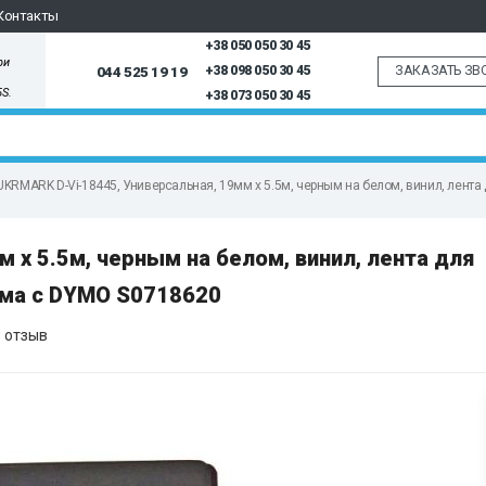
Контакты
+38 050 050 30 45
ри
ЗАКАЗАТЬ ЗВ
044 525 19 19
+38 098 050 30 45
5S.
+38 073 050 30 45
UKRMARK D-Vi-18445, Универсальная, 19мм х 5.5м, черным на белом, винил, лент
 х 5.5м, черным на белом, винил, лента для
има с DYMO S0718620
 отзыв