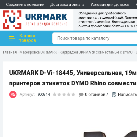
Сведения о компании
Доставка и оплата
Условия для дилеров
Обладнання для професійного
маркування та ідентифікації. Принте
етикеток і наклейок. Впровадження
систем промислової безпеки LOTO і 
Каталог
товаров
Главная
Маркировка UKRMARK
Картриджи UKRMARK совместимые с DYMO
UKRMARK D-Vi-18445, Универсальная, 19мм
принтеров этикеток DYMO Rhino совмест
Артикул:
900314
0 отзывов
/
Написать