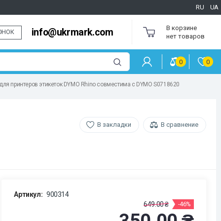
RU
UA
В корзине
info@ukrmark.com
ОНОК
нет товаров
0
0
а для принтеров этикеток DYMO Rhino совместима с DYMO S0718620
В закладки
В сравнение
Артикул:
900314
649.00 ₴
-46%