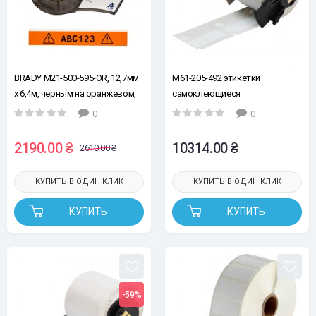
BRADY M21-500-595-OR, 12,7мм
M61-205-492 этикетки
х 6,4м, черным на оранжевом,
самоклеющиеся
винил, лента для принтеров
Freezerbondz™; полиэстер,
0
0
этикеток
этикетка: 41.28 мм х 15.4 мм,
рулон - 250 шт, белые (снято с
2190.00 ₴
10314.00 ₴
2610.00 ₴
производства, аналогичные
свойства - M6-205-492)
КУПИТЬ В ОДИН КЛИК
КУПИТЬ В ОДИН КЛИК
КУПИТЬ
КУПИТЬ
-59%