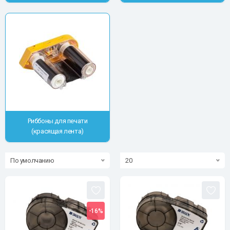
Риббоны для печати
(красящая лента)
По умолчанию
20
-16%