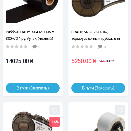
Риббон BRADY R-6402 83мм x
BRADY M21-375-C-342,
300м/O 1 рул/упак, (черный)
термоусадочная трубка, для
проволоки Ø3.18 - 8.13мм,
0
0
черным на белом
14025.00 ₴
5250.00 ₴
6450.00 ₴
В пути (Заказать)
В пути (Заказать)
-16%