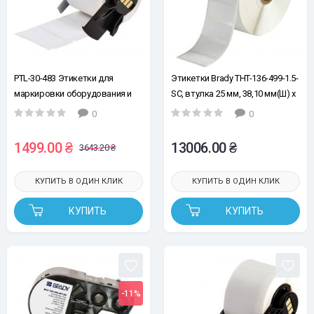
PTL-30-483 Этикетки для
Этикетки Brady THT-136-499-1.5-
маркировки оборудования и
SC, втулка 25 мм, 38,10 мм(Ш) x
общей маркировки,
19,05 мм(В), белые, для
0
0
Сверхагрессивный полиэстер.
провода и лабораторий,
Для принтеров BRADY BMP71
рул.1500 эт., для принтеров
1499.00 ₴
13006.00 ₴
3643.20 ₴
BMP61 M611 TLS 2200 (снято с
BBP11, BBP12, THT 25 мм
производства, аналогичные
КУПИТЬ В ОДИН КЛИК
КУПИТЬ В ОДИН КЛИК
свойства – M6-30-483)
КУПИТЬ
КУПИТЬ
-11%