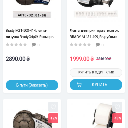
Brady M21-500-414 лента-
Лента для принтера этикеток
липучка BradyGrip®. Размеры
BRADY M-131-499, Вырубные
ленты: 12,7 мм х 3,05 м. Цвет
этикетки. Маркировка - общая,
0
0
маркировки: черный на белом.
кабеля, компонентов.
Этикетка: 25,40 x 12,70 мм.
2890.00 ₴
1999.00 ₴
2846.00 ₴
Маркировка: черным на белом
КУПИТЬ В ОДИН КЛИК
КУПИТЬ
В пути (Заказать)
-12%
-48%