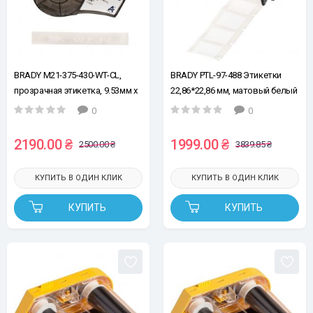
BRADY M21-375-430-WT-CL,
BRADY PTL-97-488 Этикетки
прозрачная этикетка, 9.53мм х
22,86*22,86 мм, матовый белый
6.4м, белым на прозрачном,
полиэстер, рул.250 шт, для
0
0
лента для принтеров этикеток
принтеров M611, BMP61,
BMP71. (снято с производства,
2190.00 ₴
1999.00 ₴
2500.00 ₴
3839.85 ₴
аналогичные свойства - M6-97-
488)
КУПИТЬ В ОДИН КЛИК
КУПИТЬ В ОДИН КЛИК
КУПИТЬ
КУПИТЬ