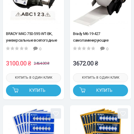
BRADY M4C-750-595-WT-BK,
Brady M6-19-427
универсальные всепогодные
самоламинирующие
этикетки, непрерывная лента:
виниловые этикетки, 25,40 мм
0
0
19,05 мм х 7,62м, черным на
(Ш) x 9,53 мм (В), для провода
белом, винил, лента для
диаметром 3,00 мм – 5,05 мм,
3100.00 ₴
3672.00 ₴
3464.00 ₴
принтеров BRADY M410 BMP41
для принтеров Brady M610,
M510 BMP51 BMP53 M511
M611, BMP61, M710, BMP71
КУПИТЬ В ОДИН КЛИК
КУПИТЬ В ОДИН КЛИК
КУПИТЬ
КУПИТЬ