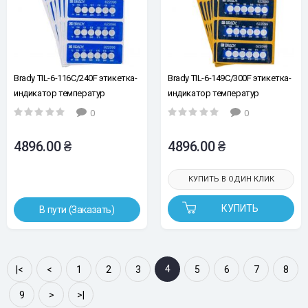
Brady TIL-6-116C/240F этикетка-
Brady TIL-6-149C/300F этикетка-
индикатор температур
индикатор температур
необратимая (1упак/30 шт.)
необратимая (1упак/30 шт.)
0
0
4896.00 ₴
4896.00 ₴
КУПИТЬ В ОДИН КЛИК
КУПИТЬ
В пути (Заказать)
4
|<
<
1
2
3
5
6
7
8
9
>
>|