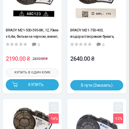
BRADY M21-500-595-BK, 12,70мм
BRADY M21-750-403,
х 6,4м, белым на черном, винил,
водорастворимая бумага,
лента для принтеров этикеток
19,05мм х 6,4м, черным на
0
0
белом, лента для принтеров
этикеток
2190.00 ₴
2640.00 ₴
2610.00 ₴
КУПИТЬ В ОДИН КЛИК
КУПИТЬ
В пути (Заказать)
-14%
-12%