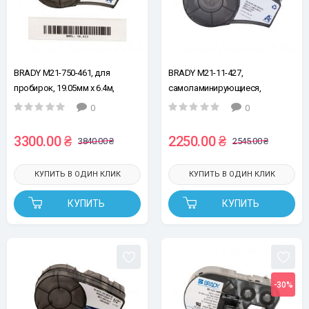
BRADY M21-750-461, для
BRADY M21-11-427,
пробирок, 19.05мм х 6.4м,
самоламинирующиеся,
черным на белом, полиэстер,
вырубные, для провода Ø1,52-
0
0
самоламинирующая лента для
5,05 мм / пробирок 0,5-0,7ml,
принтеров этикеток
150шт, черным на белом, лента
3300.00 ₴
2250.00 ₴
3840.00 ₴
2545.00 ₴
для принтеров этикеток
КУПИТЬ В ОДИН КЛИК
КУПИТЬ В ОДИН КЛИК
КУПИТЬ
КУПИТЬ
-30%