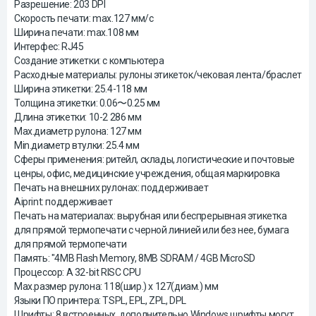
Разрешение: 203 DPI
Скорость печати: max.127 мм/с
Ширина печати: max.108 мм
Интерфес: RJ45
Создание этикетки: с компьютера
Расходные материалы: рулоны этикеток/чековая лента/браслет
Ширина этикетки: 25.4-118 мм
Толщина этикетки: 0.06〜0.25 мм
Длина этикетки: 10-2 286 мм
Max.диаметр рулона: 127 мм
Min.диаметр втулки: 25.4 мм
Сферы применения: ритейл, склады, логистические и почтовые
ценры, офис, медицинские учреждения, общая маркировка
Печать на внешних рулонах: поддерживает
Aiprint: поддерживает
Печать на материалах: вырубная или беспрерывная этикетка
для прямой термопечати с черной линией или без нее, бумага
для прямой термопечати
Память: "4MB Flash Memory, 8MB SDRAM / 4GB MicroSD
Процессор: A 32-bit RISC CPU
Max.размер рулона: 118(шир.) x 127(диам.) мм
Языки ПО принтера: TSPL, EPL, ZPL, DPL
Шрифты: 8 встроенных, дополнительно Windows шрифты могут