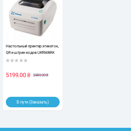
Настольный принтер этикеток,
QR и штрих-кодов UKRMARK
AT90DW/USB. Принтер прямого
термопереноса.
5199.00 ₴
5999.00 ₴
В пути (Заказать)