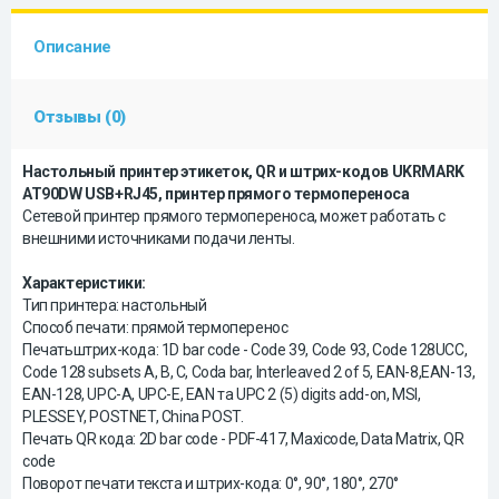
Описание
Отзывы (0)
Настольный принтер этикеток, QR и штрих-кодов UKRMARK
AT90DW USB+RJ45, принтер прямого термопереноса
Сетевой принтер прямого термопереноса, может работать с
внешними источниками подачи ленты.
Характеристики:
Тип принтера: настольный
Способ печати: прямой термоперенос
Печатьштрих-кода: 1D bar code - Code 39, Code 93, Code 128UCC,
Code 128 subsets A, B, C, Coda bar, Interleaved 2 of 5, EAN-8,EAN-13,
EAN-128, UPC-A, UPC-E, EAN та UPC 2 (5) digits add-on, MSI,
PLESSEY, POSTNET, China POST.
Печать QR кода: 2D bar code - PDF-417, Maxicode, Data Matrix, QR
code
Поворот печати текста и штрих-кода: 0°, 90°, 180°, 270°