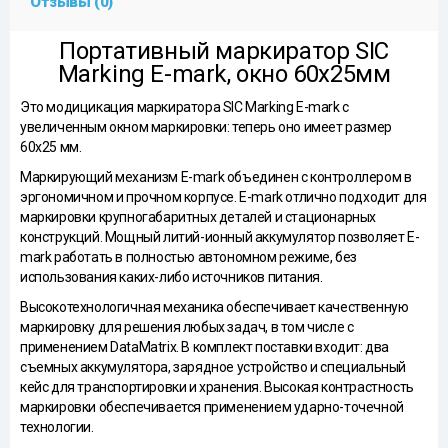
Отзывы (0)
Портативный маркиратор SIC
Marking E-mark, окно 60x25мм
Это модицикация маркиратора SIC Marking E-mark с
увеличенным окном маркировки: теперь оно имеет размер
60x25 мм.
Маркирующий механизм E-mark объединен с контроллером в
эргономичном и прочном корпусе. E-mark отлично подходит для
маркировки крупногабаритных деталей и стационарных
конструкций. Мощный литий-ионный аккумулятор позволяет E-
mark работать в полностью автономном режиме, без
использования каких-либо источников питания.
Высокотехнологичная механика обеспечивает качественную
маркировку для решения любых задач, в том числе с
применением DataMatrix. В комплект поставки входит: два
съемных аккумулятора, зарядное устройство и специальный
кейс для транспортировки и хранения. Высокая контрастность
маркировки обеспечивается применением ударно-точечной
технологии.