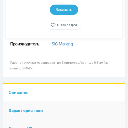
Заказать
В закладки
Производитель:
SIC Marking
Ударно-точечная маркировка
,
до 3 символов/сек.
,
до 0,3 мм (по
стали)
,
E-MARK
,
Описание
Характеристики