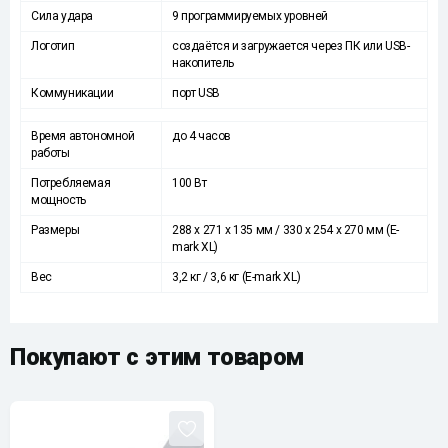
Сила удара
9 программируемых уровней
Логотип
создаётся и загружается через ПК или USB-
накопитель
Коммуникации
порт USB
Время автономной
до 4 часов
работы
Потребляемая
100 Вт
мощность
Размеры
288 x 271 x 135 мм / 330 х 254 х 270 мм (E-
mark XL)
Вес
3,2 кг / 3,6 кг (E-mark XL)
Покупают с этим товаром