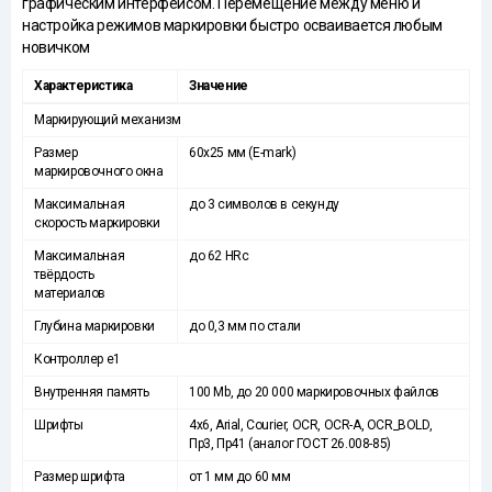
графическим интерфейсом. Перемещение между меню и
настройка режимов маркировки быстро осваивается любым
новичком
Характеристика
Значение
Маркирующий механизм
Размер
60x25 мм (E-mark)
маркировочного окна
Максимальная
до 3 символов в секунду
скорость маркировки
Максимальная
до 62 HRc
твёрдость
материалов
Глубина маркировки
до 0,3 мм по стали
Контроллер e1
Внутренняя память
100 Mb, до 20 000 маркировочных файлов
Шрифты
4x6, Arial, Courier, OCR, OCR-A, OCR_BOLD,
Пр3, Пр41 (аналог ГОСТ 26.008-85)
Размер шрифта
от 1 мм до 60 мм