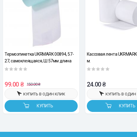
Термоэтикетка UKRMARK 00894, 57-
Кассовая лента UKRMARK 
27, самоклеящаяся, Ш:57мм длина
м.
рулона 2,9м, белая, термобумага,
непрерывная лента
99.00 ₴
24.00 ₴
150.00 ₴
КУПИТЬ В ОДИН КЛИК
КУПИТЬ В ОДИН
КУПИТЬ
КУПИТЬ