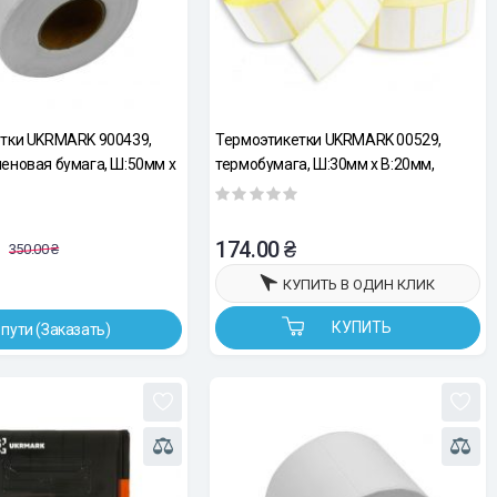
тки UKRMARK 900439,
Термоэтикетки UKRMARK 00529,
еновая бумага, Ш:50мм х
термобумага, Ш:30мм х В:20мм,
: 100эт, белые
рул.300шт, белые
174.00 ₴
350.00 ₴
КУПИТЬ В ОДИН КЛИК
КУПИТЬ
 пути (Заказать)