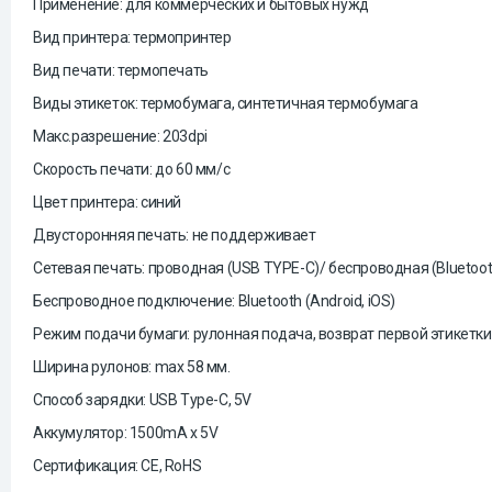
Применение: для коммерческих и бытовых нужд
Вид принтера: термопринтер
Вид печати: термопечать
Виды этикеток: термобумага, синтетичная термобумага
Макс.разрешение: 203dpi
Скорость печати: до 60 мм/с
Цвет принтера: синий
Двусторонняя печать: не поддерживает
Сетевая печать: проводная (USB TYPE-C)/ беспроводная (Bluetoot
Беспроводное подключение: Bluetooth (Android, iOS)
Режим подачи бумаги: рулонная подача, возврат первой этикетки
Ширина рулонов: max 58 мм.
Способ зарядки: USB Type-C, 5V
Аккумулятор: 1500mA x 5V
Сертификация: CE, RoHS