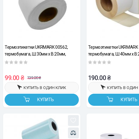
Термоэтикетки UKRMARK 00562,
Термоэтикетки UKRMARK 
термобумага, Ш:30мм х В:20мм,
термобумага, Ш:40мм х В:
рул:100эт, белые
рул.200шт, белые, матовы
99.00 ₴
190.00 ₴
139.00 ₴
КУПИТЬ В ОДИН КЛИК
КУПИТЬ В ОДИН
КУПИТЬ
КУПИТЬ