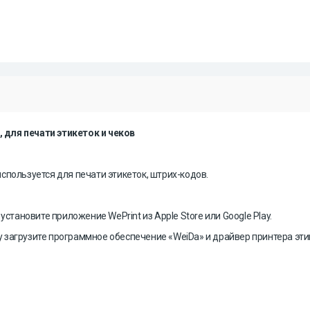
 для печати этикеток и чеков
пользуется для печати этикеток, штрих-кодов.
становите приложение WePrint из Apple Store или Google Play.
загрузите программное обеспечение «WeiDa» и драйвер принтера этик