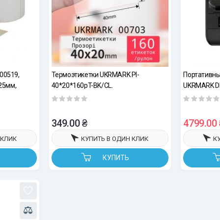
00519,
Термоэтикетки UKRMARK Pl-
Портативны
25мм,
40*20*160pT-BK/CL.
UKRMARK DP
е
полипропиленовая бумага, Ш:40мм х
рулоны 20-7
В:20мм, рул:160эт. Прозрачные
черный. Пе
полимерных
349.00 ₴
4799.00 
 КЛИК
КУПИТЬ В ОДИН КЛИК
К
КУПИТЬ