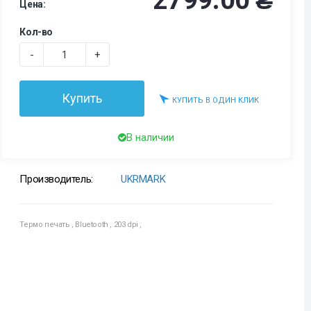
2799.00 ₴
Цена:
Кол-во
-
+
Купить
КУПИТЬ В ОДИН КЛИК
В наличии
Производитель:
UKRMARK
Термо печать
,
Bluetooth
,
203 dpi
,