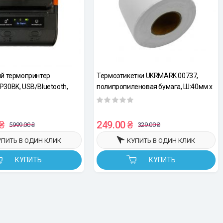
й термопринтер
Термоэтикетки UKRMARK 00737,
30BK, USB/Bluetooth,
полипропиленовая бумага, Ш:40мм х
5 мм, для чеков/этикеток,
В:30мм, рул: 200эт, белые
чать на термобумаге и
 этикетках
₴
249.00 ₴
5999.00 ₴
329.00 ₴
УПИТЬ В ОДИН КЛИК
КУПИТЬ В ОДИН КЛИК
КУПИТЬ
КУПИТЬ