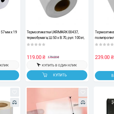
57 мм х 19
Термоэтикетки UKRMARK 00437,
Термоэтике
термобумага, Ш:50 х В:70, рул: 100эт,
полипропил
белые
В:70мм, рул
119.00 ₴
239.00 ₴
179.00 ₴
 КЛИК
КУПИТЬ В ОДИН КЛИК
КУПИТЬ
В