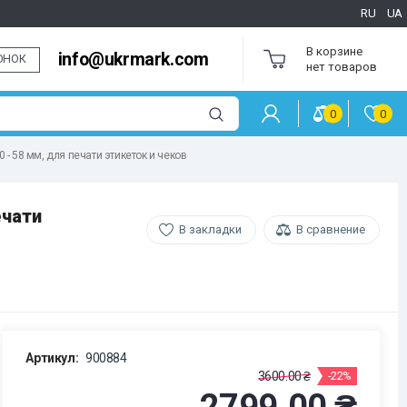
RU
UA
В корзине
info@ukrmark.com
ОНОК
нет товаров
0
0
- 58 мм, для печати этикеток и чеков
ечати
В закладки
В сравнение
Артикул:
900884
3600.00 ₴
-22%