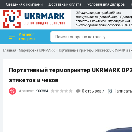
Сведения о компании
Доставка и оплата
Условия для дилеров
Обладнання для професійного
маркування та ідентифікації. Принте
етикеток і наклейок. Впровадження
систем промислової безпеки LOTO і 
Каталог
товаров
Главная
Маркировка UKRMARK
Портативные принтеры этикеток UKRMARK и а
Портативный термопринтер UKRMARK DP26BL
этикеток и чеков
Артикул:
900884
0 отзывов
/
Написать