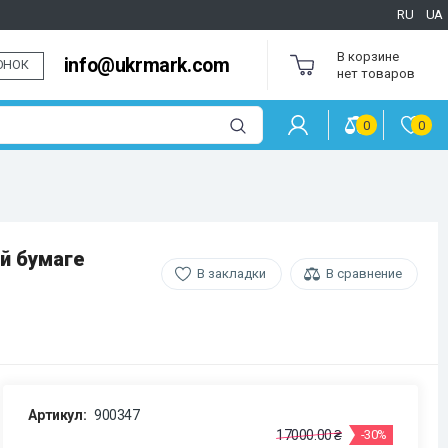
RU
UA
В корзине
info@ukrmark.com
ОНОК
нет товаров
0
0
й бумаге
В закладки
В сравнение
Артикул:
900347
17000.00 ₴
-30%