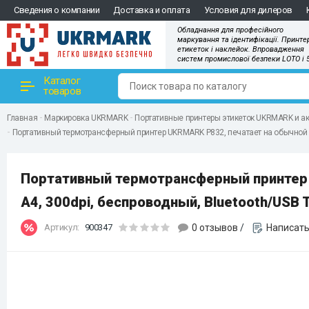
Сведения о компании
Доставка и оплата
Условия для дилеров
Обладнання для професійного
маркування та ідентифікації. Принте
етикеток і наклейок. Впровадження
систем промислової безпеки LOTO і 
Каталог
товаров
Главная
Маркировка UKRMARK
Портативные принтеры этикеток UKRMARK и а
Портативный термотрансферный принтер UKRMARK P832, печатает на обычной о
Портативный термотрансферный принтер 
А4, 300dpi, беспроводный, Bluetooth/USB 
Артикул:
900347
0 отзывов
/
Написать