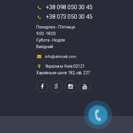
+38 098 050 30 45
+38 073 050 30 45
Понеділок - П'ятниця
9:00 -18:00
Субота - Неділя
Вихідний
info@ukrmark.com
Україна м. Київ 02121
Харківське шосе 182, оф. 227.