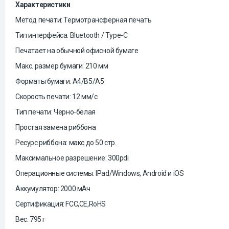
Характеристики
Метод печати: Термотрансферная печать
Тип интерфейса: Bluetooth / Type-C
Печатает на обычной офисной бумаге
Макс. размер бумаги: 210 мм
Форматы бумаги: A4/B5/A5
Скорость печати: 12 мм/с
Тип печати: Черно-белая
Простая замена риббона
Ресурс риббона: макс.до 50 стр.
Максимальное разрешение: 300pdi
Операционные системы: IPad/Windows, Android и iOS
Аккумулятор: 2000 мАч
Сертификация: FCC,CE,RoHS
Вес: 795 г