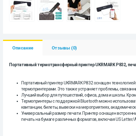
Описание
Отзывы (0)
Портативный термотрансферный принтер UKRMARK P832, печата
Портативный принтер UKRMARK P832 оснащен технологией 
термопринтерами. Это также устраняет проблемы, связан
Лучший выбор для путешествий, офиса, дома и школы. Кром
Термопринтеры с поддержкой Bluetooth можно использовать
квитанции, билеты, вывески на мероприятиях, академические
Универсальный размер печати. Принтер оснащен встроенны
печать на бумаге различных форматов, включая US Letter/