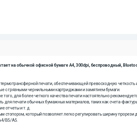
ет на обычной офисной бумаге А4, 300dpi, беспроводный, Bluetoo
термотрансферной печати, обеспечивающей превосходную четкость и
ные с грязными чернильными картриджами и замятием бумаги.
е того, для более четкого качества печати настоятельно рекомендуетс
 для печати обычных бумажных материалов, таких как счета-фактуры,
 отчеты и т. д.
м стопором, который позволяет легко регулировать ширину прорези 
A4/B5/A5.