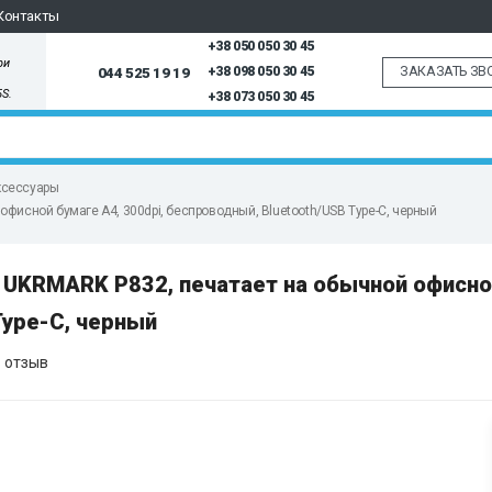
Контакты
+38 050 050 30 45
ри
ЗАКАЗАТЬ ЗВ
044 525 19 19
+38 098 050 30 45
5S.
+38 073 050 30 45
ксессуары
фисной бумаге А4, 300dpi, беспроводный, Bluetooth/USB Type-C, черный
UKRMARK P832, печатает на обычной офисно
Type-C, черный
 отзыв