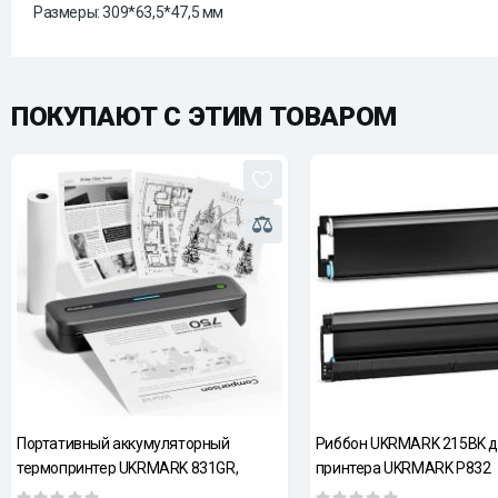
Размеры: 309*63,5*47,5 мм
ПОКУПАЮТ С ЭТИМ ТОВАРОМ
Портативный аккумуляторный
Риббон UKRMARK 215BK 
термопринтер UKRMARK 831GR,
принтера UKRMARK P832
термобумага А4, 300dpi,