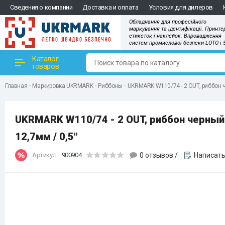
Сведения о компании
Доставка и оплата
Условия для дилеров
Обладнання для професійного
маркування та ідентифікації. Принте
етикеток і наклейок. Впровадження
систем промислової безпеки LOTO і 
Каталог
товаров
Главная
Маркировка UKRMARK
Риббоны
UKRMARK W110/74 - 2 OUT, риббон 
UKRMARK W110/74 - 2 OUT, риббон черный
12,7мм / 0,5"
Артикул:
900904
0 отзывов
/
Написать