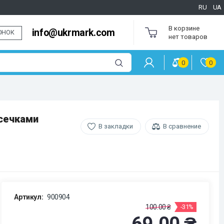
RU
UA
В корзине
info@ukrmark.com
ОНОК
нет товаров
0
0
асечками
В закладки
В сравнение
Артикул:
900904
100.00 ₴
-31%