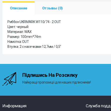
Описание
Отзывы (0)
Риббон UKRMARK W110/74 - 2 OUT
Цвет: черный
Материал: WAX
Размер: 100mm*74m
Намотка: OUT
Втулка: 2 с насечками 12,7мм / 0,5"
Підпишись На Розсилку
Найкращі пропозиції для наших підписників!
Информация
Служба подд