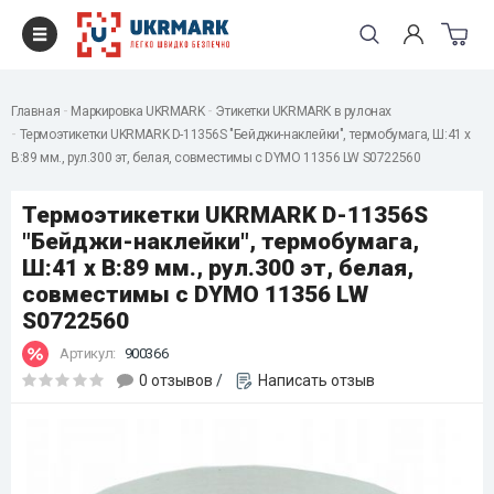
Главная
Маркировка UKRMARK
Этикетки UKRMARK в рулонах
Термоэтикетки UKRMARK D-11356S "Бейджи-наклейки", термобумага, Ш:41 х
В:89 мм., рул.300 эт, белая, совместимы с DYMO 11356 LW S0722560
Термоэтикетки UKRMARK D-11356S
"Бейджи-наклейки", термобумага,
Ш:41 х В:89 мм., рул.300 эт, белая,
совместимы с DYMO 11356 LW
S0722560
Артикул:
900366
0 отзывов
/
Написать отзыв