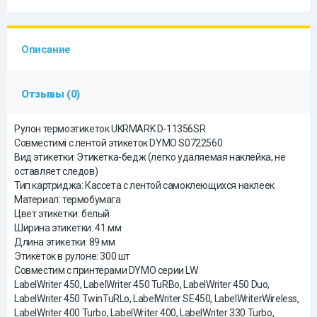
Описание
Отзывы (0)
Рулон термоэтикеток UKRMARK D-11356SR
Совместимі с лентой этикеток DYMO S0722560
Вид этикетки: Этикетка-бедж (легко удаляемая наклейка, не
оставляет следов)
Тип картриджа: Кассета с лентой самоклеющихся наклеек
Материал: термобумага
Цвет этикетки: белый
Ширина этикетки: 41 мм
Длина этикетки: 89 мм
Этикеток в рулоне: 300 шт
Совместим с принтерами DYMO серии LW
LabelWriter 450, LabelWriter 450 TuRBo, LabelWriter 450 Duo,
LabelWriter 450 TwinTuRLo, LabelWriter SE450, LabelWriterWireless,
LabelWriter 400 Turbo, LabelWriter 400, LabelWriter 330 Turbo,