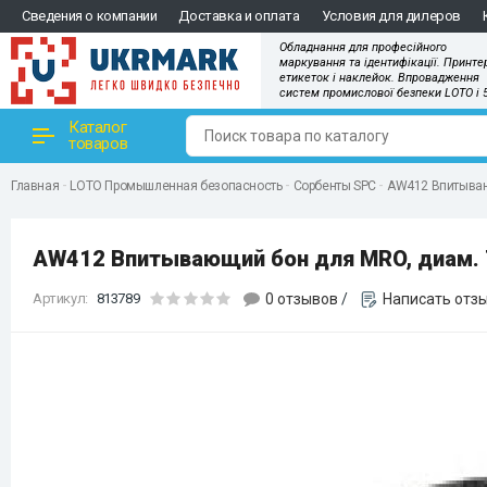
Сведения о компании
Доставка и оплата
Условия для дилеров
Обладнання для професійного
маркування та ідентифікації. Принте
етикеток і наклейок. Впровадження
систем промислової безпеки LOTO і 
Каталог
товаров
Главная
LOTO Промышленная безопасность
Сорбенты SPC
AW412 Впитывающи
AW412 Впитывающий бон для MRO, диам. 7.6
Артикул:
813789
0 отзывов
/
Написать отз