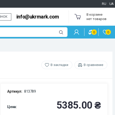
RU
UA
В корзине
info@ukrmark.com
ОНОК
нет товаров
0
0
В закладки
В сравнение
Артикул:
813789
5385.00 ₴
Цена: