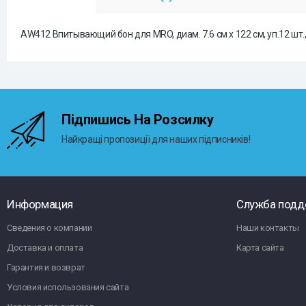
AW412 Впитывающий бон для MRO, диам. 7.6 см x 122 см, уп.12 шт., 
Підпишись На Розсилку
Найкращі пропозиції для наших підписників!
Информация
Служба подд
Сведения о компании
Наши контакты
Доставка и оплата
Карта сайта
Гарантия и возврат
Условия использования сайта