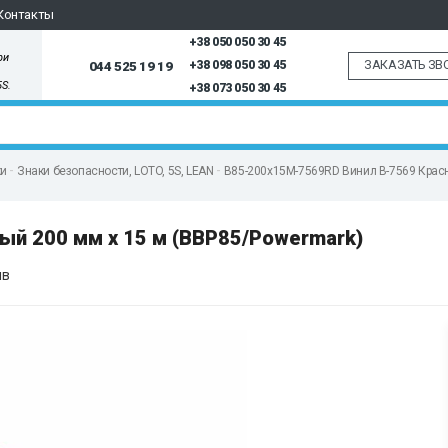
Контакты
+38 050 050 30 45
ри
ЗАКАЗАТЬ ЗВ
044 525 19 19
+38 098 050 30 45
5S.
+38 073 050 30 45
ки
Знаки безопасности, LOTO, 5S, LEAN
B85-200x15M-7569RD Винил B-7569 Красн
й 200 мм x 15 м (BBP85/Powermark)
ыв