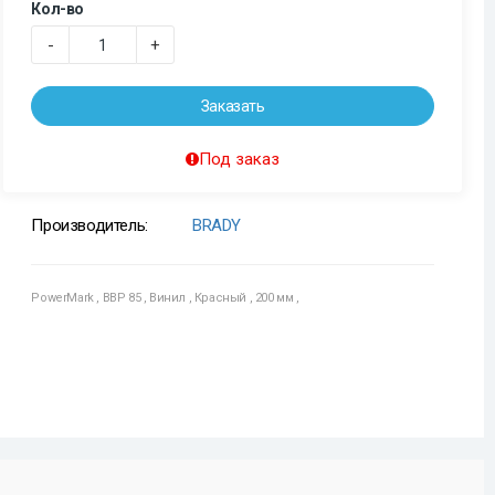
Кол-во
-
+
Заказать
Под заказ
Производитель:
BRADY
PowerMark
,
BBP 85
,
Винил
,
Красный
,
200 мм
,