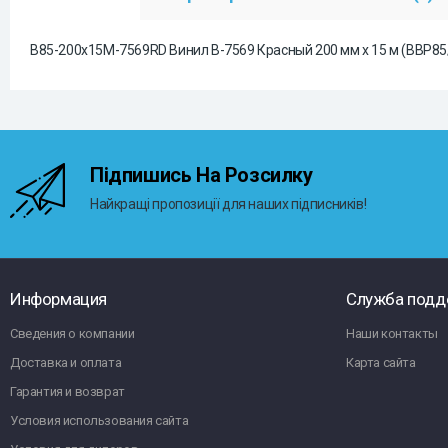
B85-200x15M-7569RD Винил B-7569 Красный 200 мм x 15 м (BBP8
Підпишись На Розсилку
Найкращі пропозиції для наших підписників!
Информация
Служба подд
Сведения о компании
Наши контакты
Доставка и оплата
Карта сайта
Гарантия и возврат
Условия использования сайта