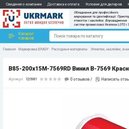
Сведения о компании
Доставка и оплата
Условия для дилеров
Обладнання для професійного
маркування та ідентифікації. Принте
етикеток і наклейок. Впровадження
систем промислової безпеки LOTO і 
Каталог
товаров
Главная
Маркировка BRADY
Расходные материалы
Этикетки, наклейки, зна
B85-200x15M-7569RD Винил B-7569 Красны
Артикул:
120981
0 отзывов
/
Написать отз