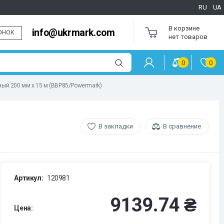
RU
UA
В корзине
info@ukrmark.com
ОНОК
нет товаров
0
0
ый 200 мм x 15 м (BBP85/Powermark)
В закладки
В сравнение
Артикул:
120981
9139.74 ₴
Цена: