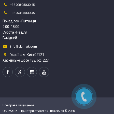
+38 098 050 30 45
+38 073 050 30 45
Понеділок - П'ятниця
9:00 -18:00
Субота - Неділя
Вихідний
info@ukrmark.com
Україна м. Київ 02121
Харківське шосе 182, оф. 227.
Все права защищены
UKRMARK - Принтери етикеток і наклейок © 2026