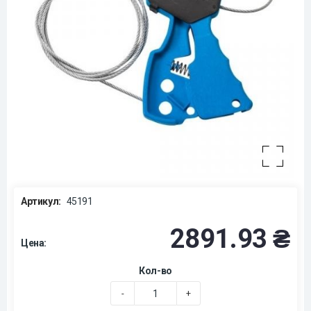
Артикул:
45191
2891.93 ₴
Цена:
Кол-во
-
+