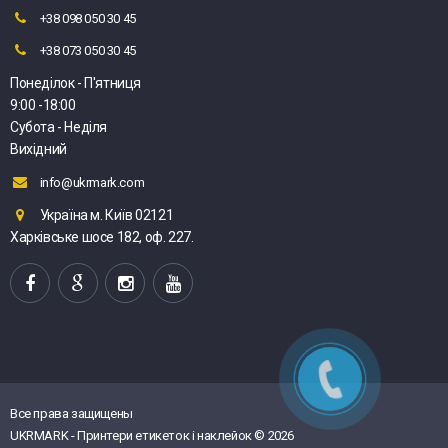
+38 098 050 30 45
+38 073 050 30 45
Понеділок - П'ятниця
9:00 -18:00
Субота - Неділя
Вихідний
info@ukrmark.com
Україна м. Київ 02121
Харківське шосе 182, оф. 227.
Все права защищены
UKRMARK - Принтери етикеток і наклейок © 2026