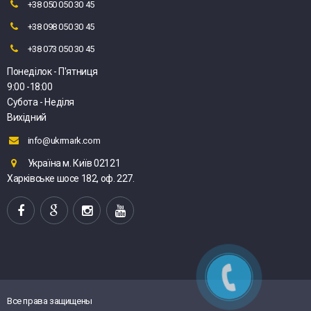
+38 050 050 30 45
+38 098 050 30 45
+38 073 050 30 45
Понеділок - П'ятниця
9:00 -18:00
Субота - Неділя
Вихідний
info@ukrmark.com
Україна м. Київ 02121
Харківське шосе 182, оф. 227.
Все права защищены