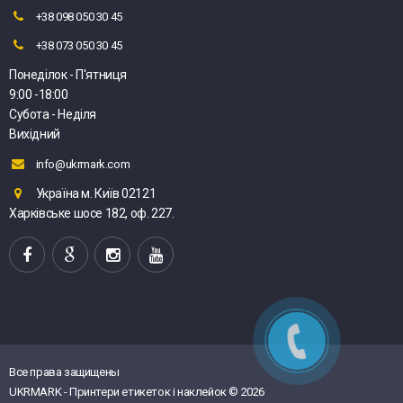
+38 098 050 30 45
+38 073 050 30 45
Понеділок - П'ятниця
9:00 -18:00
Субота - Неділя
Вихідний
info@ukrmark.com
Україна м. Київ 02121
Харківське шосе 182, оф. 227.
Все права защищены
UKRMARK - Принтери етикеток і наклейок © 2026