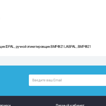
я
щик IDPAL , ручной этикетировщик BMP®21 LABPAL , BMP®21
ержки
Личный кабинет