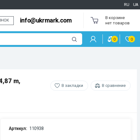
RU
UA
В корзине
info@ukrmark.com
ОНОК
нет товаров
0
0
4,87 m,
В закладки
В сравнение
Артикул:
110938