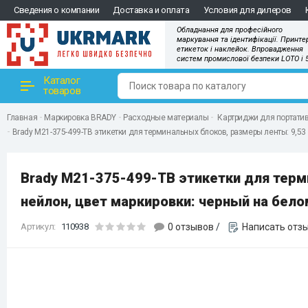
Сведения о компании
Доставка и оплата
Условия для дилеров
Обладнання для професійного
маркування та ідентифікації. Принте
етикеток і наклейок. Впровадження
систем промислової безпеки LOTO і 
Каталог
товаров
Главная
Маркировка BRADY
Расходные материалы
Картриджи для портатив
Brady M21-375-499-TB этикетки для терминальных блоков, размеры ленты: 9,53
Brady M21-375-499-TB этикетки для терми
нейлон, цвет маркировки: черный на бело
Артикул:
110938
0 отзывов
/
Написать отз