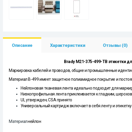
Описание
Характеристики
Отзывы (0)
Brady M21-375-499-TB этикетки дл
Маркировка кабелей и проводов, общие и промышленные иденти
Материал B-499 имеет защитное полиамидное покрытие и постоян
Нейлоновая тканевая лента идеально подходит для маркир
Низкопрофильная лента приклеивается к гладким, шерохов
UL утвержден; CSA принято
Универсальный картридж включает в себя ленту и этикетку
Материал
нейлон