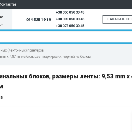
Контакты
+38 050 050 30 45
ри
ЗАКАЗАТЬ ЗВ
044 525 19 19
+38 098 050 30 45
5S.
+38 073 050 30 45
ных (ленточных) принтеров
 mm х 4,87 m, нейлон, цвет маркировки: черный на белом
нальных блоков, размеры ленты: 9,53 mm х 
м
ыв