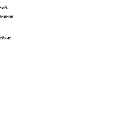
мый,
анение
ейкие