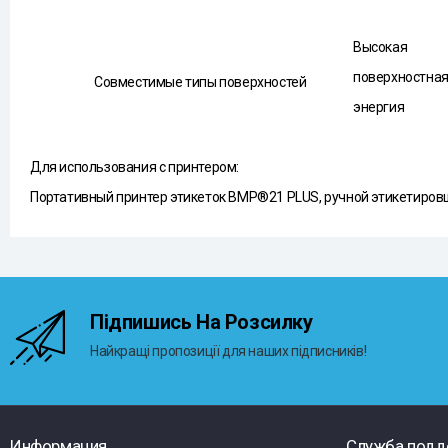
Высокая
поверхностна
Совместимые типы поверхностей
энергия
Для использования с принтером:
Портативный принтер этикеток BMP®21 PLUS, ручной этикетиров
Підпишись На Розсилку
Найкращі пропозиції для наших підписників!
Информация
Служба подд