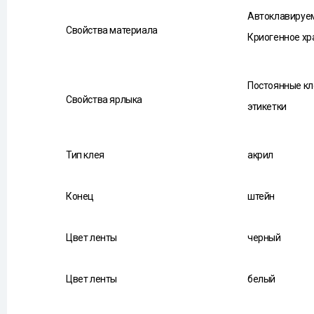
Автоклавируе
Свойства материала
Криогенное хр
Постоянные кл
Свойства ярлыка
этикетки
Тип клея
акрил
Конец
штейн
Цвет ленты
черный
Цвет ленты
белый