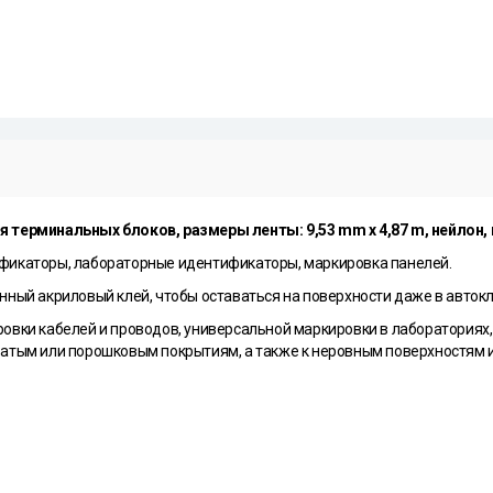
я терминальных блоков, размеры ленты: 9,53 mm х 4,87 m, нейлон,
фикаторы, лабораторные идентификаторы, маркировка панелей.
ный акриловый клей, чтобы оставаться на поверхности даже в автокл
овки кабелей и проводов, универсальной маркировки в лабораториях,
атым или порошковым покрытиям, а также к неровным поверхностям и