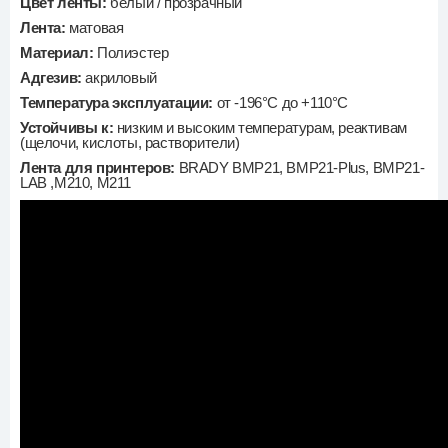
Цвет ленты:
белый / прозрачный
Лента:
матовая
Материал:
Полиэстер
Адгезив:
акриловый
Температура эксплуатации:
от -196°C до +110°C
Устойчивы к:
низким и высоким температурам, реактивам
(щелочи, кислоты, растворители)
Лента для принтеров:
BRADY BMP21, BMP21-Plus, BMP21-
LAB ,М210, М211