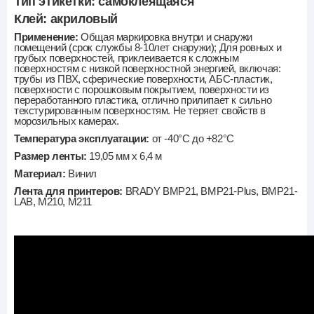
Тип этикетки:
самоклеящаяся
Клей:
акриловый
Применение:
Общая маркировка внутри и снаружи
помещений (срок службы 8-10лет снаружи); Для ровных и
грубых поверхностей, приклеивается к сложным
поверхностям с низкой поверхностной энергией, включая:
трубы из ПВХ, сферические поверхности, АБС-пластик,
поверхности с порошковым покрытием, поверхности из
переработанного пластика, отлично прилипает к сильно
текстурированным поверхностям. Не теряет свойств в
морозильных камерах.
Температура эксплуатации:
от -40°C до +82°C
Размер ленты:
19,05 мм х 6,4 м
Материал:
Винил
Лента для принтеров:
BRADY BMP21, BMP21-Plus, BMP21-
LAB, М210, М211