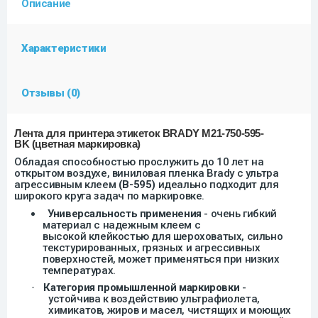
Описание
Характеристики
Отзывы (0)
Лента для принтера этикеток BRADY M21-750-595-
BK
(цветная маркировка)
Обладая способностью прослужить до 10 лет на
открытом воздухе, виниловая пленка Brady с ультра
агрессивным клеем
(B-595)
идеально подходит для
широкого круга задач
по маркировке
.
Универсальность применения
- очень гибкий
материал с
надежным
клеем с
высокой
клей
костью для шероховатых, сильно
текстурированных, грязных и агрессивных
поверхностей, может применяться при низких
температурах.
Категория промышленной маркировки
-
·
устойчив
а
к воздействию ультрафиолета,
химикатов, жиров и масел, чистящих и моющих