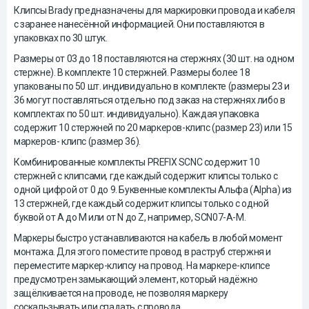
Клипсы Brady предназначены для маркировки провода и кабеля
с заранее нанесённой информацией. Они поставляются в
упаковках по 30 штук.
Размеры от 03 до 18 поставляются на стержнях (30 шт. на одном
стержне). В комплекте 10 стержней. Размеры более 18
упакованы по 50 шт. индивидуально в комплекте (размеры 23 и
36 могут поставляться отдельно под заказ на стержнях либо в
комплектах по 50 шт. индивидуально). Каждая упаковка
содержит 10 стержней по 20 маркеров-клипс (размер 23) или 15
маркеров- клипс (размер 36).
Комбинированные комплекты PREFIX SCNC содержит 10
стержней с клипсами, где каждый содержит клипсы только с
одной цифрой от 0 до 9. Буквенные комплекты Альфа (Alpha) из
13 стержней, где каждый содержит клипсы только с одной
буквой от A до M или от N до Z, например, SCN07-A-M.
Маркеры быстро устанавливаются на кабель в любой момент
монтажа. Для этого поместите провод в раструб стержня и
переместите маркер-клипсу на провод. На маркере-клипсе
предусмотрен замыкающий элемент, который надёжно
защёлкивается на проводе, не позволяя маркеру
соскальзывать или спадать с провода.