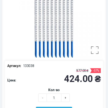
Артикул:
133038
977.00 ₴
-57%
424.00 ₴
Цена:
Кол-во
-
+