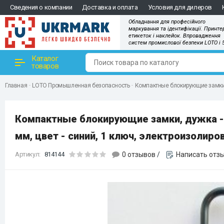
Сведения о компании
Доставка и оплата
Условия для дилеров
Обладнання для професійного
маркування та ідентифікації. Принте
етикеток і наклейок. Впровадження
систем промислової безпеки LOTO і 
Каталог
товаров
Главная
LOTO Промышленная безопасность
Компактные блокирующие замки, 
Компактные блокирующие замки, дужка -
мм, цвет - синий, 1 ключ, электроизолиров
Артикул:
814144
0 отзывов
/
Написать отз