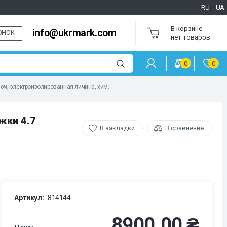
RU
UA
В корзине
info@ukrmark.com
ОНОК
нет товаров
0
0
люч, электроизолированная личина, хим.
жки 4.7
В закладки
В сравнение
Артикул:
814144
8900.00 ₴