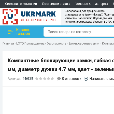
Сведения о компании
Доставка и оплата
Условия для дилеров
Обладнання для професійного
маркування та ідентифікації. Принте
етикеток і наклейок. Впровадження
систем промислової безпеки LOTO і 
Каталог
товаров
Главная
LOTO Промышленная безопасность
Блокировочные замки
Компактн
Компактные блокирующие замки, гибкая с
мм, диаметр дужки 4.7 мм, цвет - зеленый
Артикул:
146135
0 отзывов
/
Написать отз