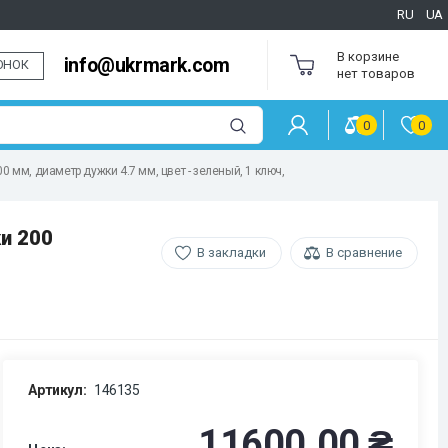
RU
UA
В корзине
info@ukrmark.com
ОНОК
нет товаров
0
0
мм, диаметр дужки 4.7 мм, цвет - зеленый, 1 ключ,
и 200
В закладки
В сравнение
Артикул:
146135
11600.00 ₴