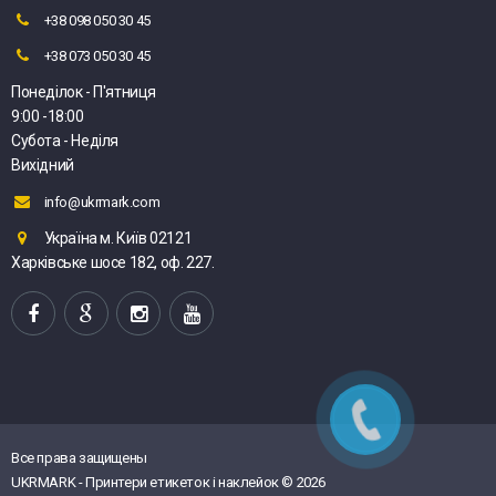
+38 098 050 30 45
+38 073 050 30 45
Понеділок - П'ятниця
9:00 -18:00
Субота - Неділя
Вихідний
info@ukrmark.com
Україна м. Київ 02121
Харківське шосе 182, оф. 227.
Все права защищены
UKRMARK - Принтери етикеток і наклейок © 2026