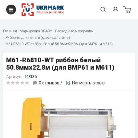
Главная
Маркировка BRADY
Расходные материалы
Риббоны для печати (красящая лента)
M61-R6810-WT риббон белый 50.8ммх22.8м (для BMP61 и M611)
M61-R6810-WT риббон белый
50.8ммх22.8м (для BMP61 и M611)
Артикул:
148136
0 отзывов
/
Написать отзыв