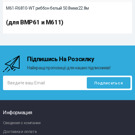
M61-R6810-WT риббон белый 50.8ммх22.8м
(для BMP61 и M611)
Підпишись На Розсилку
Найкращі пропозиції для наших підписників!
Информация
Сведения о компании
Доставка и оплата