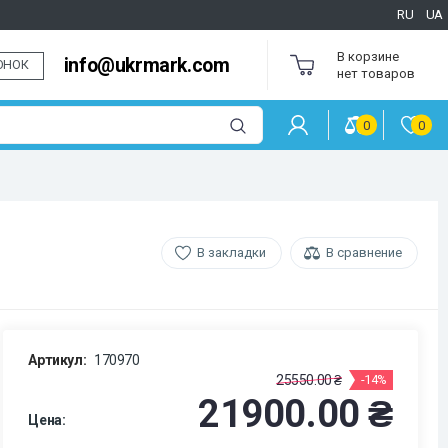
RU
UA
В корзине
info@ukrmark.com
ОНОК
нет товаров
0
0
В закладки
В сравнение
Артикул:
170970
25550.00 ₴
-14%
21900.00 ₴
Цена: