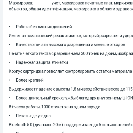
Маркировка:
учет, маркировка печатных плат, маркиро
объектов, общая идентификация, маркировка в области здравоохр
•
Работа без лишних движений
Имеет автоматический резак этикеток, который разрезает и удер
•
Качество печати высокого разрешения и меньше отходов
Печать четкого текста с разрешением 300 точек на дюйм, изображ
•
Надежная защита этикетки
Корпус картриджа позволяет контролировать остатки материала 
•
Более крепкий
Выдерживает падение с высоты 1,8 м и воздействие весов до 115
•
Более длительный срок службы благодаря внутреннему Li-ION
8+ часов работы; 1000 этикеток на одном заряде
•
Печать где угодно
Bluetooth 5.0 (диапазон 20 м); поддерживает до 5 пользователе