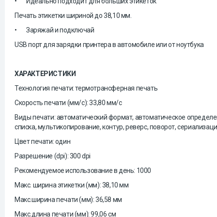
•
Идеально подходит для больших этикеток
Печать этикетки шириной до 38,10 мм.
•
Заряжай и подключай
USB порт для зарядки принтера в автомобиле или от ноутбука
ХАРАКТЕРИСТИКИ
Технология печати: термотрансферная печать
Скорость печати (мм/с): 33,80 мм/с
Виды печати: автоматический формат, автоматическое определе
списка, мультикопирование, контур, реверс, поворот, сериализац
Цвет печати: один
Разрешение (dpi): 300 dpi
Рекомендуемое использование в день: 1000
Макс. ширина этикетки (мм): 38,10 мм
Макс.ширина печати (мм): 36,58 мм
Макс.длина печати (мм): 99,06 см