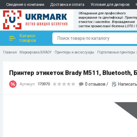
Сведения о компании
Доставка и оплата
Условия для дилеров
Обладнання для професійного
маркування та ідентифікації. Принте
етикеток і наклейок. Впровадження
систем промислової безпеки LOTO і 
Каталог
товаров
Главная
Маркировка BRADY
Принтеры и аксессуары
Портативные принтеры 
Принтер этикеток Brady M511, Bluetooth, 
Артикул:
170970
0 отзывов
/
Написать