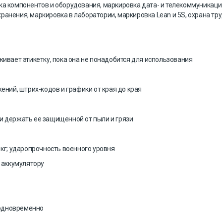
вка компонентов и оборудования, маркировка дата- и телекоммуникаци
анения, маркировка в лаборатории, маркировка Lean и 5S, охрана тр
живает этикетку, пока она не понадобится для использования
ений, штрих-кодов и графики от края до края
и держать ее защищенной от пыли и грязи
 кг; ударопрочность военного уровня
 аккумулятору
й одновременно