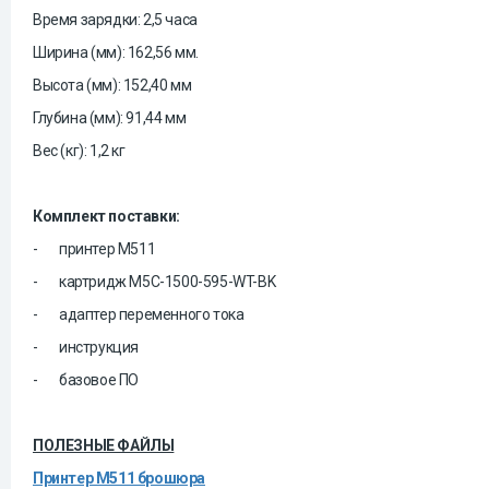
Время зарядки: 2,5 часа
Ширина (мм): 162,56 мм.
Высота (мм): 152,40 мм
Глубина (мм): 91,44 мм
Вес (кг): 1,2 кг
Комплект поставки:
-
принтер M511
-
картридж M5C-1500-595-WT-BK
-
адаптер переменного тока
-
инструкция
-
базовое ПО
ПОЛЕЗНЫЕ ФАЙЛЫ
Принтер М511 брошюра