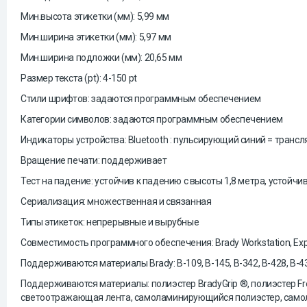
Мин.высота этикетки (мм): 5,99 мм
Мин.ширина этикетки (мм): 5,97 мм
Мин.ширина подложки (мм): 20,65 мм
Размер текста (pt): 4-150 pt
Стили шрифтов: задаются программным обеспечением
Категории символов: задаются программным обеспечением
Индикаторы устройства: Bluetooth : пульсирующий синий = транс
Вращение печати: поддерживает
Тест на падение: устойчив к падению с высоты 1,8 метра, устойчи
Сериализация: множественная и связанная
Типы этикеток: непрерывные и вырубные
Совместимость программного обеспечения: Brady Workstation, Ex
Поддерживаются материалы Brady: B-109, B-145, B-342, B-428, B-432, 
Поддерживаются материалы: полиэстер BradyGrip ®, полиэстер F
светоотражающая лента, самоламинирующийся полиэстер, самола