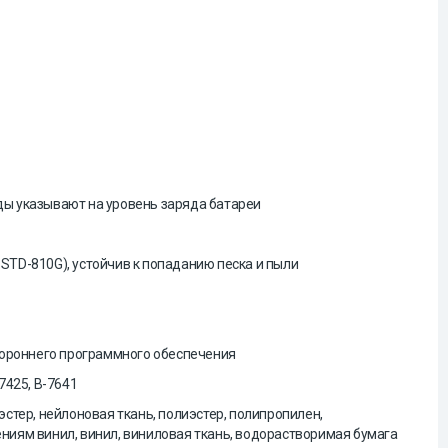
оды указывают на уровень заряда батареи
L-STD-810G), устойчив к попаданию песка и пыли
стороннего программного обеспечения
-7425, B-7641
тер, нейлоновая ткань, полиэстер, полипропилен,
иям винил, винил, виниловая ткань, водорастворимая бумага