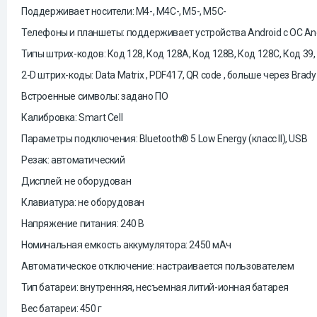
Поддерживает носители: M4-, M4C-, M5-, M5C-
Телефоны и планшеты: поддерживает устройства Android с ОС Andr
Типы штрих-кодов: Код 128, Код 128A, Код 128B, Код 128C, Код 39, К
2-D штрих-коды: Data Matrix , PDF417, QR code , больше через Brady
Встроенные символы: задано ПО
Калибровка: Smart Cell
Параметры подключения: Bluetooth® 5 Low Energy (класс II), USB
Резак: автоматический
Дисплей: не оборудован
Клавиатура: не оборудован
Напряжение питания: 240 В
Номинальная емкость аккумулятора: 2450 мАч
Автоматическое отключение: настраивается пользователем
Тип батареи: внутренняя, несъемная литий-ионная батарея
Вес батареи: 450 г