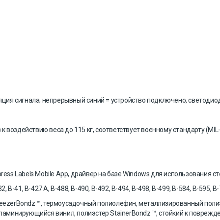
ляция сигнала; непрерывный синий = устройство подключено, светоди
в к воздействию веса до 115 кг, соответствует военному стандарту (MI
press Labels Mobile App, драйвер на базе Windows для использования 
B-41, B-427 A, B-488, B-490, B-492, B-494, B-498, B-499, B-584, B-595, B
reezerBondz ™, термоусадочный полиолефин, металлизированный полиэс
минирующийся винил, полиэстер StainerBondz ™, стойкий к поврежден