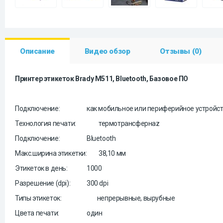
Описание
Видео обзор
Отзывы (0)
Принтер этикеток Brady M511, Bluetooth, Базовое ПО
Подключение:
как мобильное или периферийное устройс
Технология печати:
термотрансфернаz
Подключение:
Bluetooth
Макс.ширина этикетки:
38,10 мм
Этикеток в день:
1000
Разрешение (dpi):
300 dpi
Типы этикеток:
непрерывные, вырубные
Цвета печати:
один