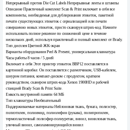
Непрерывный против Die Cut Labels Непрерывные ленты и штампы
Описание Практичный комплект Scan & Print включает в себя все
компоненты, необходимые для дублирования этикеток, пакетной
печати существующих этикеток с сериализацией или печати
совершенно новых этикеток, просто сканируя штрих-код. Начните
использовать полное решение по сниженной цене в течение
нескольких дней, используя практичный и полный комплект от Brady.
Тип дисплея Цветной ЖК-экран
Варианты оборудования Peel & Present, универсальная клавиатура
Часы работы 8 часов / 5 дней
Включает в себя Этот принтер этикеток BBP12 поставляется в
картонной коробке. Он поставляется с размотчиком, USB-кабелем,
шнуром питания, компакт-диском с продуктом, кратким
руководством, сканером штрих-кода Xenon 1900HD и рабочей
станцией Brady Scan & Print Suite.
Емкость внутренней памяти 64 МБ
Тип клавиатуры Необязательный
Поддерживаемые материалы Нейлоновая ткань, бумага, полиэстер,
полиэтилен, полиимид, полиолефин (рукава), полипропилен,
термопластичный полиэфир-полиуретан, винил, виниловая ткань,
уличный винил, самоламинирующийся винил