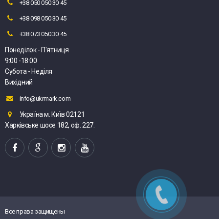
+38 050 050 30 45
+38 098 050 30 45
+38 073 050 30 45
Понеділок - П'ятниця
9:00 -18:00
Субота - Неділя
Вихідний
info@ukrmark.com
Україна м. Київ 02121
Харківське шосе 182, оф. 227.
Все права защищены