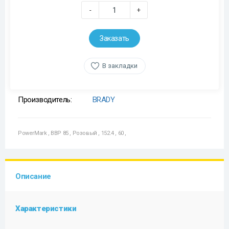
-
+
Заказать
В закладки
Производитель:
BRADY
PowerMark
,
BBP 85
,
Розовый
,
152.4
,
60
,
Описание
Характеристики