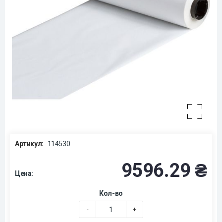
Артикул:
114530
9596.29 ₴
Цена:
Кол-во
-
+