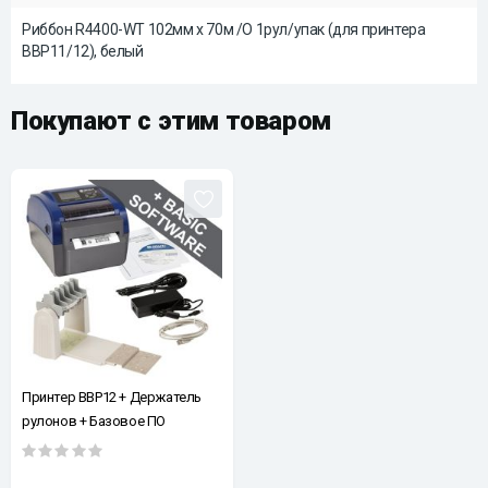
Риббон R4400-WT 102мм x 70м /O 1рул/упак (для принтера
BBP11/12), белый
Покупают с этим товаром
Принтер BBP12 + Держатель
рулонов + Базовое ПО