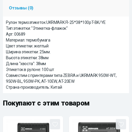
Отзывы (0)
Рулон термоэтикеток UKRMARK Fl-25*38*100pT-BK/YE
Тип этикетки: "Этикетка-флажок"
Арт: 00689
Материал: термобумага
Цвет этикетки: желтый
Ширина этикетки: 25мм.
Высота этикетки: 38мм
Длина "хвоста": 38мм
Этикеток в рулоне: 100 шт
Совместим с принтерами типа ZEBRA и UKRMARK 950W-WT,
950W-BL, 950W-PK, AT-10EW, AT-20EW
Страна-производитель: Китай
Покупают с этим товаром