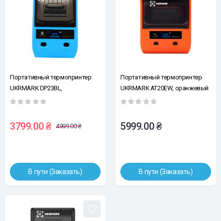
Портативный термопринтер
Портативный термопринтер
UKRMARK DP23BL,
UKRMARK AT20EW, оранжевый
USB/Bluetooth, рулоны 15-58
USB/Bluetooth, рулоны 30-80мм,
мм, для чеков/этикеток, синий.
для этикеток/чеков. Печатает
Печать на термобумаге и
на термобумаге и полимерных
3799.00 ₴
5999.00 ₴
4999.00 ₴
полимерных этикетках.
этикетках.
В пути (Заказать)
В пути (Заказать)