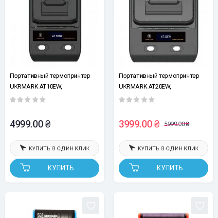
Портативный термопринтер
Портативный термопринтер
UKRMARK AT10EW,
UKRMARK AT20EW,
USB/Bluetooth, рулоны 15-58мм.
USB/Bluetooth, рулоны 20-80мм,
для чеков/этикеток. Печатает
для этикеток/чеков. Печатает
на термобумаге и полимерных
на термобумаге и полимерных
4999.00 ₴
3999.00 ₴
5999.00 ₴
этикетках
этикетках.
КУПИТЬ В ОДИН КЛИК
КУПИТЬ В ОДИН КЛИК
КУПИТЬ
КУПИТЬ