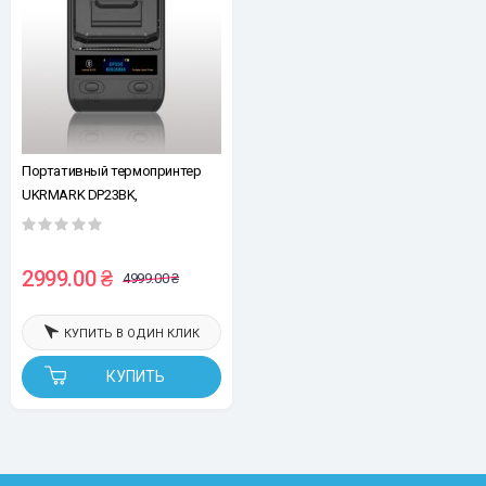
Портативный термопринтер
UKRMARK DP23BK,
USB/Bluetooth, рулоны 15-58
мм, для чеков/этикеток,
черный. Печать на термобумаге
2999.00 ₴
4999.00 ₴
и полимерных этикетках.
КУПИТЬ В ОДИН КЛИК
КУПИТЬ