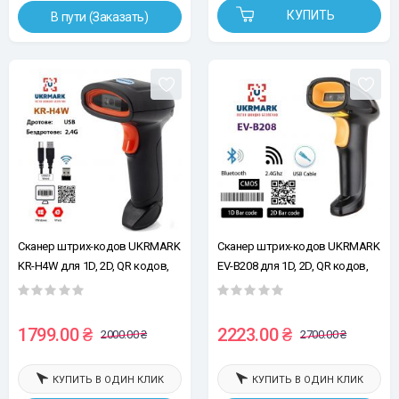
КУПИТЬ
В пути (Заказать)
Сканер штрих-кодов UKRMARK
Сканер штрих-кодов UKRMARK
KR-H4W для 1D, 2D, QR кодов,
EV-B208 для 1D, 2D, QR кодов,
CMOS, подключение:
CMOS, 3-в-1: Проводной (USB) /
Проводное (USB) /
Беспроводной (Bluetooth и
Беспроводное (2,4GHz)
2.4GHz), отвечает
1799.00 ₴
2223.00 ₴
2000.00 ₴
2700.00 ₴
требованиям супермаркетов
КУПИТЬ В ОДИН КЛИК
КУПИТЬ В ОДИН КЛИК