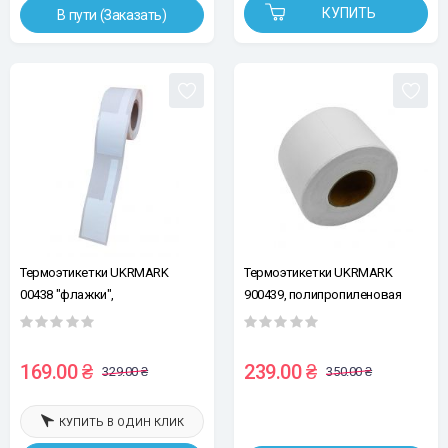
КУПИТЬ
В пути (Заказать)
Термоэтикетки UKRMARK
Термоэтикетки UKRMARK
00438 "флажки",
900439, полипропиленовая
полипропиленовая бумага,
бумага, Ш:50мм х В:70мм, рул:
Ш:25мм х В:38мм, рул:100эт,
100эт, белые
белые
169.00 ₴
239.00 ₴
329.00 ₴
350.00 ₴
КУПИТЬ В ОДИН КЛИК