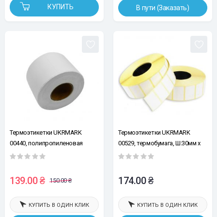
КУПИТЬ
В пути (Заказать)
Термоэтикетки UKRMARK
Термоэтикетки UKRMARK
00440, полипропиленовая
00529, термобумага, Ш:30мм х
бумага, Ш:40мм х В:30мм,
В:20мм, рул.300шт, белые
рул:100эт, белые
139.00 ₴
174.00 ₴
150.00 ₴
КУПИТЬ В ОДИН КЛИК
КУПИТЬ В ОДИН КЛИК