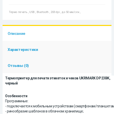
Термо печать
,
USB
,
Bluetooth
,
203 dpi
,
до 50 мм/сек
,
Описание
Характеристики
Отзывы (0)
Термопринтер для печати этикеток и чеков UKRMARK DP23BK,
черный
Особенности
Программные:
- подключается к мобильным устройствам (смартфонам/планшетам
- ринообразие шаблонов в облачном хранилище;