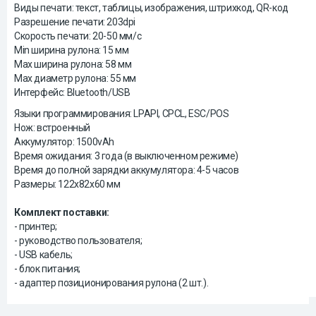
Виды печати: текст, таблицы, изображения, штрихкод, QR-код
Разрешение печати: 203dpi
Скорость печати: 20-50 мм/с
Min ширина рулона: 15 мм
Max ширина рулона: 58 мм
Max диаметр рулона: 55 мм
Интерфейс: Bluetooth/USB
Языки программирования: LPAPI, CPCL, ESC/POS
Нож: встроенный
Аккумулятор: 1500vAh
Время ожидания: 3 года (в выключенном режиме)
Время до полной зарядки аккумулятора: 4-5 часов
Размеры: 122х82х60 мм
Комплект поставки:
- принтер;
- руководство пользователя;
- USB кабель;
- блок питания;
- адаптер позиционирования рулона (2 шт.).