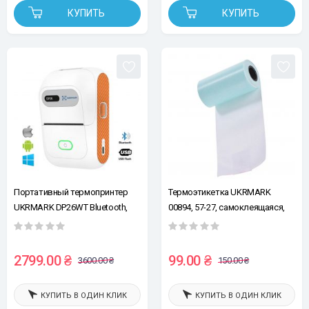
КУПИТЬ
КУПИТЬ
Портативный термопринтер
Термоэтикетка UKRMARK
UKRMARK DP26WT Bluetooth,
00894, 57-27, самоклеящаяся,
белый, рулон 20-58 мм. для
Ш:57мм длина рулона 2,9м,
печати этикеток и чеков
белая, термобумага,
непрерывная лента
2799.00 ₴
99.00 ₴
3600.00 ₴
150.00 ₴
КУПИТЬ В ОДИН КЛИК
КУПИТЬ В ОДИН КЛИК