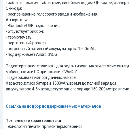
- работа с текстом, таблицами, линейным кодом, QR-кодом, сканер
QR-кода;
- распознавание голосового ввода и изображения.
Аппаратные:
- Bluetooth/USB подключение;
- отсутствует риббон;
- термопечать;
- портативный размер;
- встроенный литиевый аккумулятор на 1500mAh;
- поддерживает Android/iOS.
Редактирование этикеток - для редактирования этикеток использу
мобильное или PC приложение "WieDa".
Поддерживает импорт данных из Excel.
Характеристики батареи: 1500vAh, время до полной зарядки
аккумулятора 4-5 часов, ресурс одного заряда 160-200 метров печа
Ссылка на подбор поддерживаемых материалов
Технические характеристики
Технология печати: прямой термоперенос