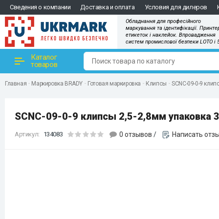
Сведения о компании
Доставка и оплата
Условия для дилеров
Обладнання для професійного
маркування та ідентифікації. Принте
етикеток і наклейок. Впровадження
систем промислової безпеки LOTO і 
Каталог
товаров
Главная
Маркировка BRADY
Готовая маркировка
Клипсы
SCNC-09-0-9 клип
SCNC-09-0-9 клипсы 2,5-2,8мм упаковка 
Артикул:
134083
0 отзывов
/
Написать отз