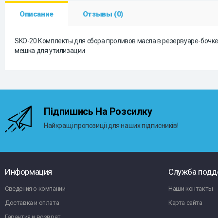
Описание
Отзывы (0)
SKO-20 Комплекты для сбора проливов масла в резервуаре-бочке:12 
мешка для утилизации
Підпишись На Розсилку
Найкращі пропозиції для наших підписників!
Информация
Служба подд
Сведения о компании
Наши контакты
Доставка и оплата
Карта сайта
Гарантия и возврат