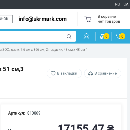
RU
UA
В корзине
info@ukrmark.com
ОНОК
нет товаров
0
0
SOC, диам. 7.6 см x 366 см, 2 подушки, 43 см x 48 см, 1
 51 см,3
В закладки
В сравнение
Артикул:
813869
17155.47 ₴