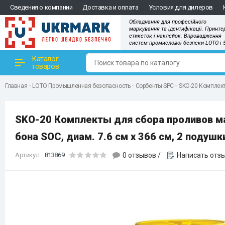
Сведения о компании
Доставка и оплата
Условия для дилеров
Обладнання для професійного
маркування та ідентифікації. Принте
етикеток і наклейок. Впровадження
систем промислової безпеки LOTO і 
Каталог
товаров
Главная
LOTO Промышленная безопасность
Сорбенты SPC
SKO-20 Комплекты
SKO-20 Комплекты для сбора проливов мас
бона SOC, диам. 7.6 см x 366 см, 2 подушки
Артикул:
813869
0 отзывов
/
Написать отз