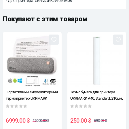
- Для принтера: UKRMARK A40 и M08
Покупают с этим товаром
Портативный аккумуляторный
Термобумага для принтера
термопринтер UKRMARK
UKRMARK A40, Standard, 210мм,
A40GR, для печати на
рулон, изображение хранится
термобумаге А4, Bluetooth/USB,
2-3 года, A4
серый
6999.00 ₴
250.00 ₴
12000.00 ₴
690.00 ₴