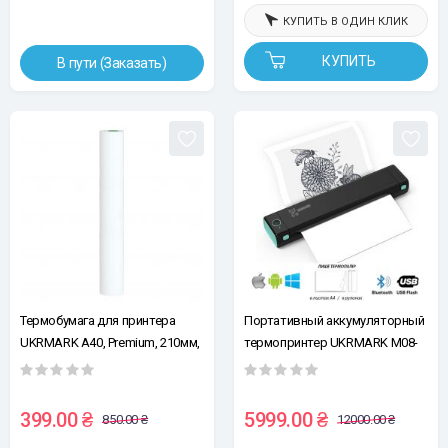
КУПИТЬ В ОДИН КЛИК
КУПИТЬ
В пути (Заказать)
Термобумага для принтера
Портативный аккумуляторный
UKRMARK A40, Premium, 210мм,
термопринтер UKRMARK M08-
рулон, хранение изображения
BK для печати на термобумаге
10-15 лет, A4
А4, беспроводной,
Bluetooth/USB, черный
399.00 ₴
5999.00 ₴
850.00 ₴
12000.00 ₴