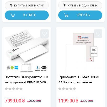
КУПИТЬ В ОДИН КЛИК
КУПИТЬ В ОДИН КЛИК
КУПИТЬ
КУПИТЬ
Портативный аккумуляторный
Термобумага UKRMARK 00823
термопринтер UKRMARK M08-
А4 Standard, сохранение
WT для печати на термобумаге
изображения 2-3 года, уп.100л.
А4, беспроводной,
210*297мм, для
Bluetooth/USB, белый
термопринтеров формата А4
7999.00 ₴
1199.00 ₴
12000.00 ₴
2300.00 ₴