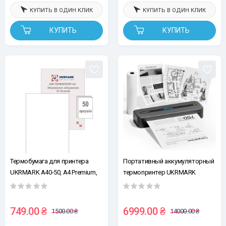
КУПИТЬ В ОДИН КЛИК
КУПИТЬ В ОДИН КЛИК
КУПИТЬ
КУПИТЬ
Термобумага для принтера
Портативный аккумуляторный
UKRMARK A40-50, А4 Premium,
термопринтер UKRMARK
сохранение изображения 10-15
831GR, термобумага А4, 300dpi,
лет, уп.50л. 210*297мм
беспроводная, Bluetooth/USB,
серый
749.00 ₴
6999.00 ₴
1500.00 ₴
14000.00 ₴