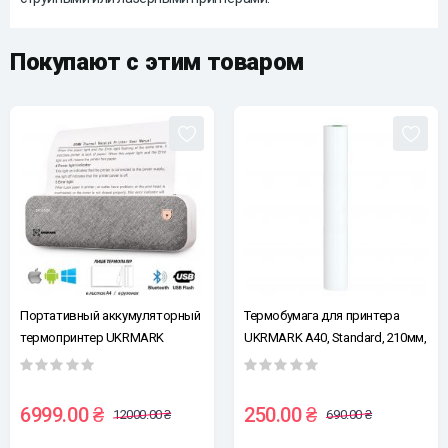
Покупают с этим товаром
Портативный аккумуляторный
Термобумага для принтера
термопринтер UKRMARK
UKRMARK A40, Standard, 210мм,
A40GR, для печати на
рулон, изображение хранится
термобумаге А4, Bluetooth/USB,
2-3 года, A4
серый
6999.00 ₴
250.00 ₴
12000.00 ₴
690.00 ₴