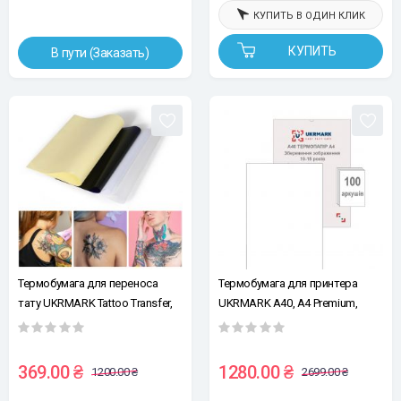
КУПИТЬ В ОДИН КЛИК
КУПИТЬ
В пути (Заказать)
Термобумага для переноса
Термобумага для принтера
тату UKRMARK Tattoo Transfer,
UKRMARK A40, А4 Premium,
уп.15 листов А4, для
сохранение изображения 10-15
термопринтера UKRMARK A40
лет, уп.100л. 210*297мм
и M08, тату-бумага для тату
369.00 ₴
1280.00 ₴
1200.00 ₴
2699.00 ₴
салонов