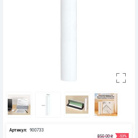
Артикул:
900733
850.00 ₴
-53%