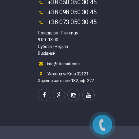
+38 050 050 30 45
+38 098 050 30 45
+38 073 050 30 45
Понеділок - П'ятниця
9:00 -18:00
Субота - Неділя
Вихідний
info@ukrmark.com
Україна м. Київ 02121
Харківське шосе 182, оф. 227.