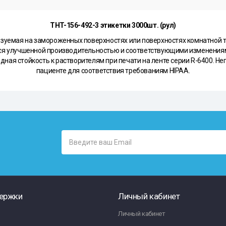
THT-156-492-3 этикетки 3000шт. (рул)
льзуемая на замороженных поверхностях или поверхностях комнатной т
чается улучшенной производительностью и соответствующими изменен
одная стойкость к растворителям при печати на ленте серии R-6400.
пациенте для соответствия требованиям HIPAA.
ержки
Личный кабинет
Личный кабинет