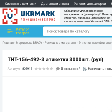
Сведения о компании
Доставка и оплата
Условия для дилеров
Обладнання для професійного
маркування та ідентифікації. Принте
етикеток і наклейок. Впровадження
систем промислової безпеки LOTO і 
Каталог
товаров
Главная
Маркировка BRADY
Расходные материалы
Этикетки, наклейки, зна
THT-156-492-3 этикетки 3000шт. (рул)
Артикул:
805915
0 отзывов
/
Написать отз