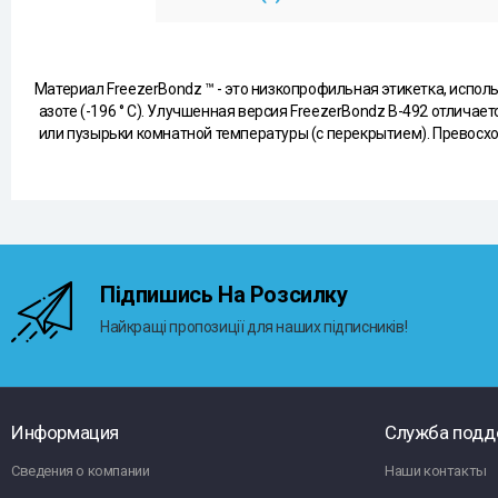
Материал FreezerBondz ™ - это низкопрофильная этикетка, испо
азоте (-196 ° C). Улучшенная версия FreezerBondz B-492 отли
или пузырьки комнатной температуры (с перекрытием). Превосх
Підпишись На Розсилку
Найкращі пропозиції для наших підписників!
Информация
Служба подд
Сведения о компании
Наши контакты