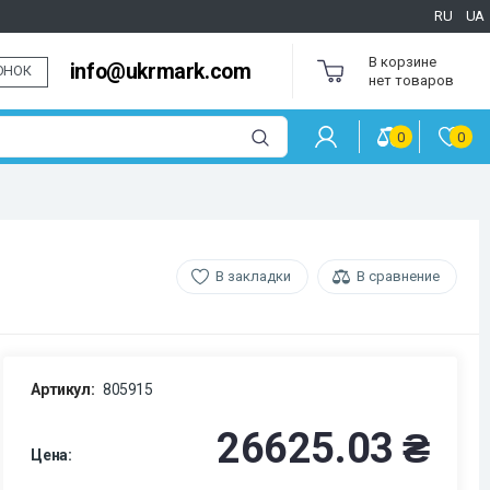
RU
UA
В корзине
info@ukrmark.com
ОНОК
нет товаров
0
0
В закладки
В сравнение
Артикул:
805915
26625.03 ₴
Цена: